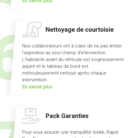
sur
En savoir plus
l'offre
prêt
de
Nettoyage de courtoisie
véhicule
Nos collaborateurs ont à cœur de ne pas limiter
l'aspiration au seul champ d'intervention.
L'habitacle avant du véhicule est soigneusement
aspiré et le tableau de bord est
méticuleusement nettoyé après chaque
intervention.
sur
En savoir plus
l'offre
nettoyage
de
Pack Garanties
courtoisie
Pour vous assurer une tranquillité totale, Rapid