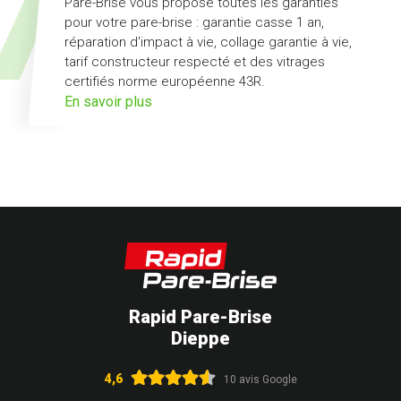
Pare-Brise vous propose toutes les garanties
pour votre pare-brise : garantie casse 1 an,
réparation d'impact à vie, collage garantie à vie,
tarif constructeur respecté et des vitrages
certifiés norme européenne 43R.
sur
En savoir plus
l'offre
pack
Garanties
Rapid Pare-Brise
Dieppe
4,6
10 avis Google