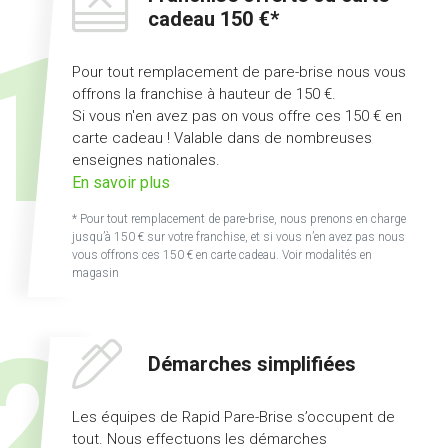
cadeau 150 €*
Pour tout remplacement de pare-brise nous vous
offrons la franchise à hauteur de 150 €.
Si vous n'en avez pas on vous offre ces 150 € en
carte cadeau ! Valable dans de nombreuses
enseignes nationales.
sur
En savoir plus
l'offre
* Pour tout remplacement de pare-brise, nous prenons en charge
franchise
jusqu’à 150 € sur votre franchise, et si vous n’en avez pas nous
offerte
vous offrons ces 150 € en carte cadeau. Voir modalités en
magasin
ou
carte
cadeau
150
Démarches simplifiées
€
Les équipes de Rapid Pare-Brise s’occupent de
tout. Nous effectuons les démarches