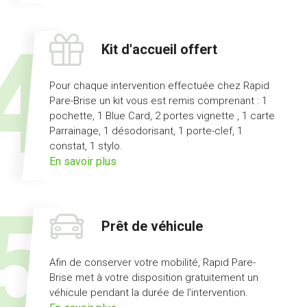
l'offre
pas
d'avance
Kit d'accueil offert
de
frais
Pour chaque intervention effectuée chez Rapid
Pare-Brise un kit vous est remis comprenant : 1
pochette, 1 Blue Card, 2 portes vignette , 1 carte
Parrainage, 1 désodorisant, 1 porte-clef, 1
constat, 1 stylo.
sur
En savoir plus
l'offre
kit
d'accueil
Prêt de véhicule
offert
Afin de conserver votre mobilité, Rapid Pare-
Brise met à votre disposition gratuitement un
véhicule pendant la durée de l'intervention.